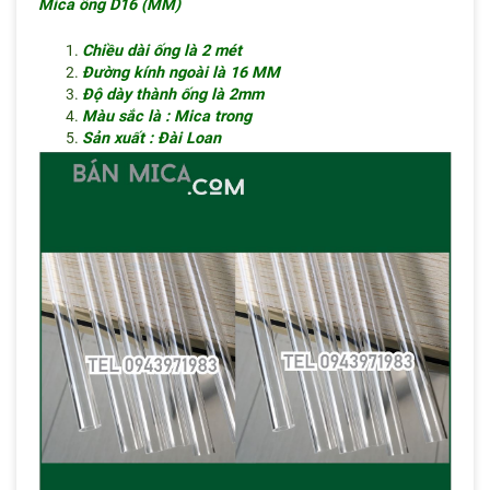
Mica ống D16 (MM)
Chiều dài ống là 2 mét
Đường kính ngoài là 16 MM
Độ dày thành ống là 2mm
Màu sắc là : Mica trong
Sản xuất : Đài Loan