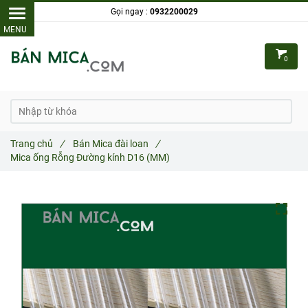
Gọi ngay :
0932200029
0
Trang chủ
/
Bán Mica đài loan
/
Mica ống Rỗng Đường kính D16 (MM)