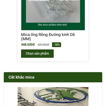
Mica ống Rỗng Đường kính D6
(MM)
468.000đ
520.000đ
-10%
Chọn sản phẩm
Cắt khắc mica