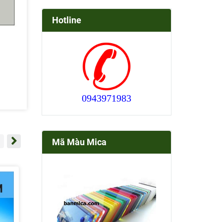
Hotline
0943971983
Mã Màu Mica