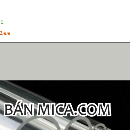
g)
y 2mm