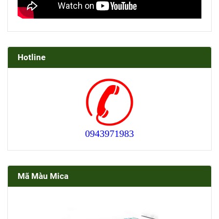
Hotline
0943971983
Mã Màu Mica