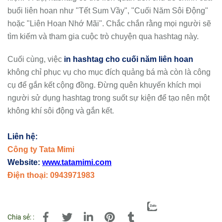
buổi liên hoan như "Tết Sum Vầy", "Cuối Năm Sôi Động"
hoặc "Liên Hoan Nhớ Mãi". Chắc chắn rằng mọi người sẽ
tìm kiếm và tham gia cuộc trò chuyện qua hashtag này.
Cuối cùng, việc
in hashtag cho cuối năm liên hoan
không chỉ phục vụ cho mục đích quảng bá mà còn là công
cụ để gắn kết cộng đồng. Đừng quên khuyến khích mọi
người sử dụng hashtag trong suốt sự kiện để tạo nên một
không khí sôi động và gắn kết.
Liên hệ:
Công ty Tata Mimi
Website:
www.tatamimi.com
Điện thoại: 0943971983
Chia sẻ: :