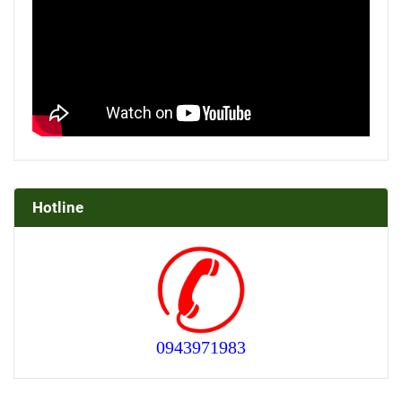
Hotline
0943971983